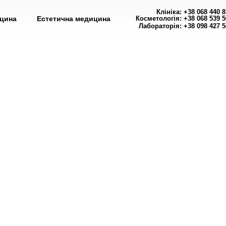
Клініка: +38 068 440 8
ицина
Естетична медицина
Косметологія: +38 068 539 5
Лабораторія: +38 098 427 5