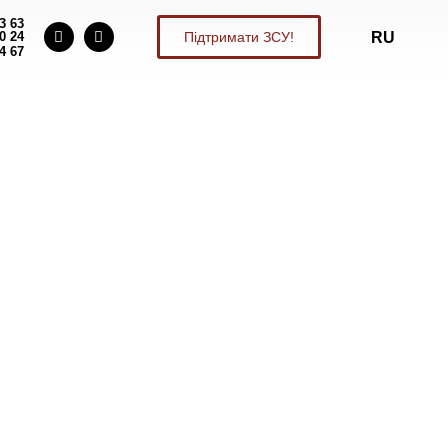
3 63
0 24
Підтримати ЗСУ!
RU
4 67